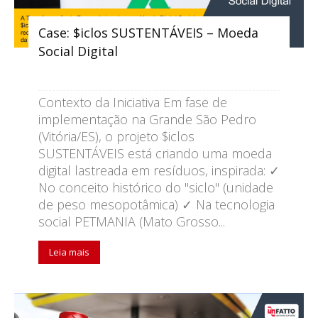
Case: $iclos SUSTENTÁVEIS – Moeda
Social Digital
Contexto da Iniciativa Em fase de
implementação na Grande São Pedro
(Vitória/ES), o projeto $iclos
SUSTENTÁVEIS está criando uma moeda
digital lastreada em resíduos, inspirada: ✓
No conceito histórico do "siclo" (unidade
de peso mesopotâmica) ✓ Na tecnologia
social PETMANIA (Mato Grosso...
Leia mais