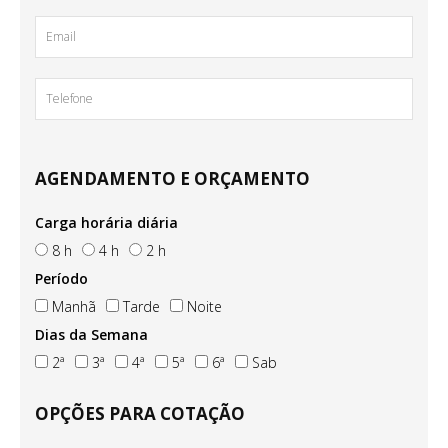
AGENDAMENTO E ORÇAMENTO
Carga horária diária
8 h
4 h
2 h
Período
Manhã
Tarde
Noite
Dias da Semana
2ª
3ª
4ª
5ª
6ª
Sab
OPÇÕES PARA COTAÇÃO