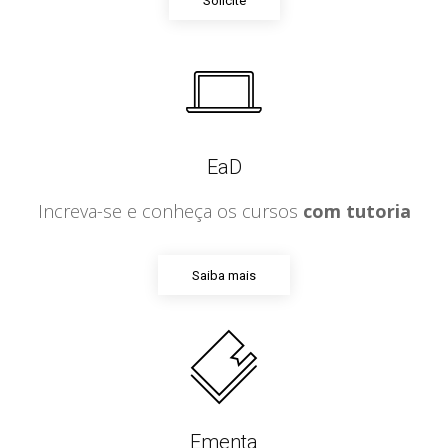
Solicite
EaD
Increva-se e conheça os cursos
com tutoria
Saiba mais
Ementa