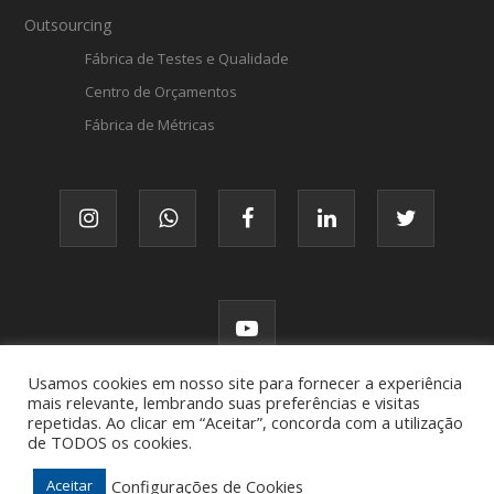
Outsourcing
Fábrica de Testes e Qualidade
Centro de Orçamentos
Fábrica de Métricas
Usamos cookies em nosso site para fornecer a experiência
mais relevante, lembrando suas preferências e visitas
repetidas. Ao clicar em “Aceitar”, concorda com a utilização
de TODOS os cookies.
© FATTO, todos os direitos reservados.
Configurações de Cookies
Aceitar