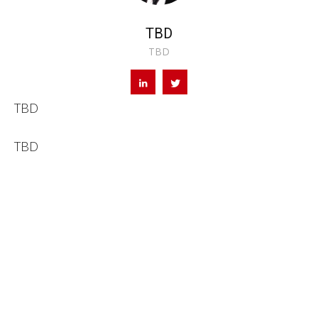
TBD
TBD
TBD
TBD
Pontos
Clientes
Função
ativos nos
medidos
últimos 6
nos últimos
meses
03 anos