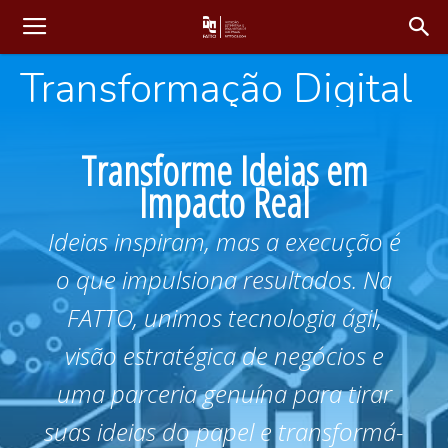
Transformação Digital
Transforme Ideias em
Impacto Real
Ideias inspiram, mas a execução é
o que impulsiona resultados. Na
FATTO, unimos tecnologia ágil,
visão estratégica de negócios e
uma parceria genuína para tirar
suas ideias do papel e transformá-