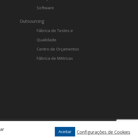
Software
Outsourcing
Fábrica de Testes e
Qualidade
Centro de Orçamentos
Fábrica de Métricas
car
Configurações de Cookies
Aceitar