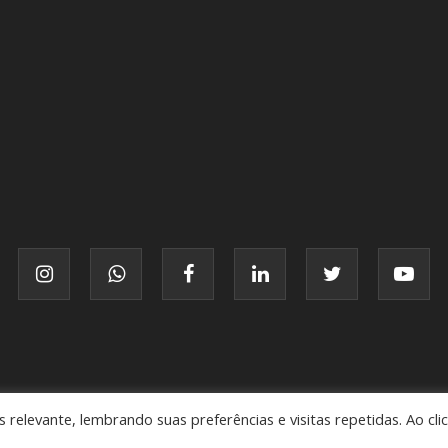
© FATTO, todos os direitos reservados.
relevante, lembrando suas preferências e visitas repetidas. Ao cli