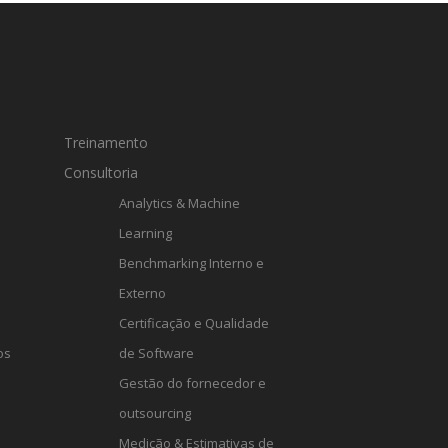
Treinamento
Consultoria
Analytics & Machine
Learning
Benchmarking Interno e
Externo
Certificação e Qualidade
os
de Software
Gestão do fornecedor e
outsourcing
Medição & Estimativas de