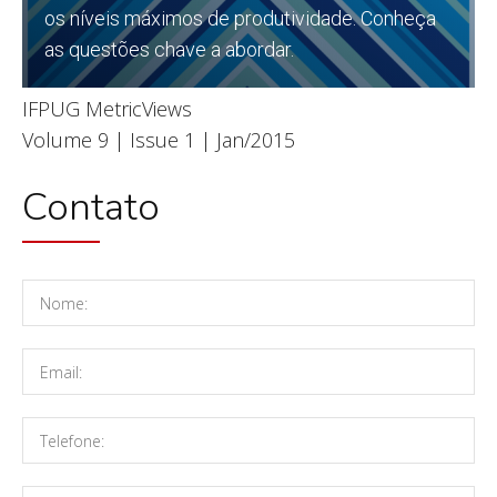
os níveis máximos de produtividade. Conheça
as questões chave a abordar.
IFPUG MetricViews
Leia
Volume 9 | Issue 1 | Jan/2015
Contato