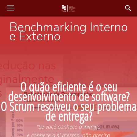
Benchmarking Interno
e Externo
O quão eficiente é o seu
desenvolvimento de software?
O Scrum resolveu o seu problema
de entrega?
"Se você conhece o inimigo
e conhece a si mesmo, não precisa