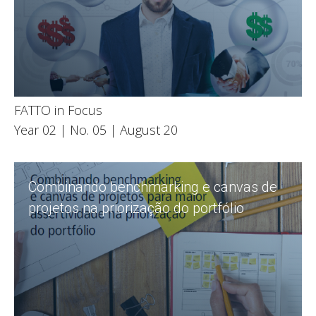
FATTO in Focus
Leia
Year 02 | No. 05 | August 20
Combinando benchmarking e canvas de
projetos na priorização do portfólio