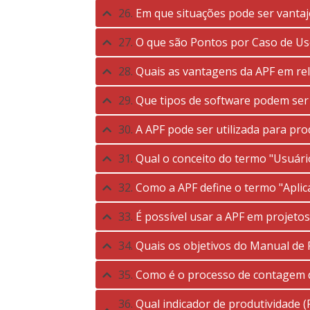
26.
Em que situações pode ser vantaj
27.
O que são Pontos por Caso de Uso
28.
Quais as vantagens da APF em re
29.
Que tipos de software podem ser
30.
A APF pode ser utilizada para prod
31.
Qual o conceito do termo "Usuári
32.
Como a APF define o termo "Aplic
33.
É possível usar a APF em projeto
34.
Quais os objetivos do Manual de 
35.
Como é o processo de contagem 
36.
Qual indicador de produtividade 