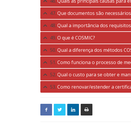
46.
Quais as principais causas para 
47.
Que documentos são necessários
48.
Qual a importância dos requisitos
49.
O que é COSMIC?
50.
Qual a diferença dos métodos CO
51.
Como funciona o processo de me
52.
Qual o custo para se obter e man
53.
Como renovar/estender a certific