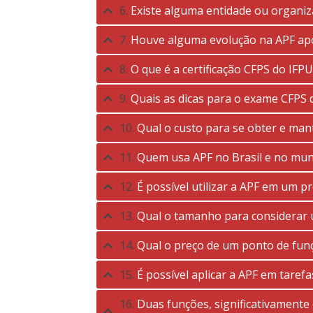
6.
Existe alguma entidade ou organiz
7.
Houve alguma evolução na APF apó
8.
O que é a certificação CFPS do IFP
9.
Quais as dicas para o exame CFPS 
10.
Qual o custo para se obter e mant
11.
Quem usa APF no Brasil e no mu
12.
É possível utilizar a APF em um p
13.
Qual o tamanho para considerar 
14.
Qual o preço de um ponto de fun
15.
É possível aplicar a APF em tare
16.
Duas funções, significativament