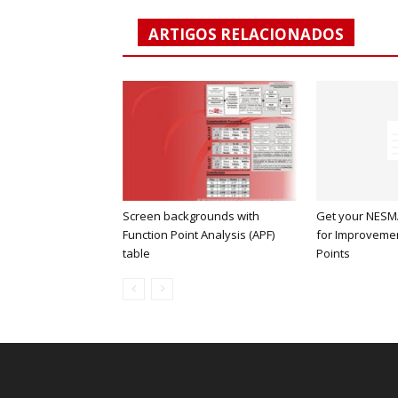
ARTIGOS RELACIONADOS
Screen backgrounds with
Get your NESM
Function Point Analysis (APF)
for Improvemen
table
Points