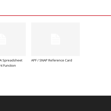
A Spreadsheet
APF / SNAP Reference Card
t Function