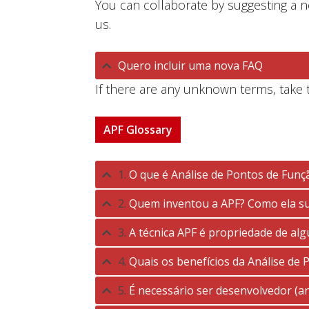
You can collaborate by suggesting a new
us.
Quero incluir uma nova FAQ
If there are any unknown terms, take 
APF Glossary
1.
O que é Análise de Pontos de Funç
2.
Quem inventou a APF? Como ela su
3.
A técnica APF é propriedade de a
4.
Quais os benefícios da Análise de 
5.
É necessário ser desenvolvedor (an