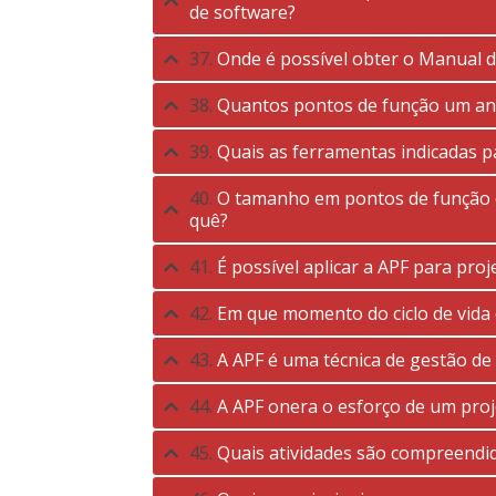
de software?
37.
Onde é possível obter o Manual 
38.
Quantos pontos de função um ana
39.
Quais as ferramentas indicadas p
40.
O tamanho em pontos de função de
quê?
41.
É possível aplicar a APF para pro
42.
Em que momento do ciclo de vida 
43.
A APF é uma técnica de gestão de
44.
A APF onera o esforço de um proj
45.
Quais atividades são compreendid