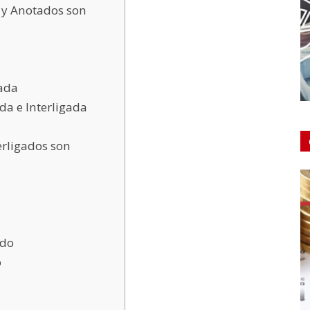
 y Anotados son
gada
da e Interligada
erligados son
ado
o