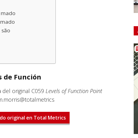
ximado
ximado
 são
s de Función
a del original C059
Levels of Function Point
.morris@totalmetrics
do original en Total Metrics