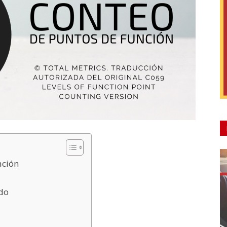
nción
ado