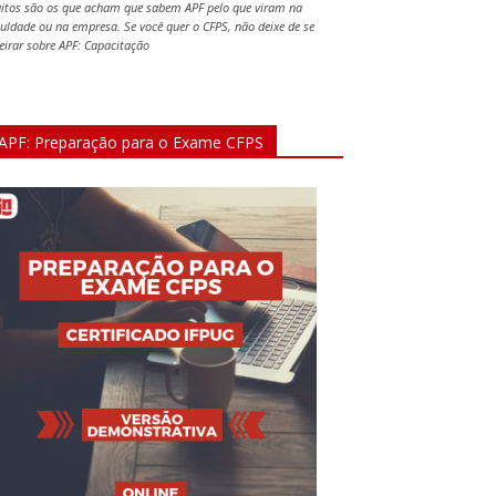
itos são os que acham que sabem APF pelo que viram na
culdade ou na empresa. Se você quer o CFPS, não deixe de se
teirar sobre APF: Capacitação
APF: Preparação para o Exame CFPS