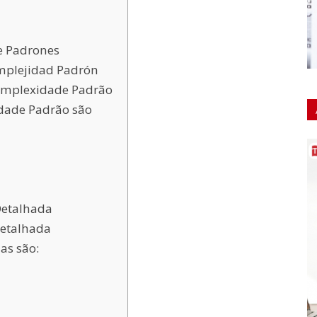
de Padrones
omplejidad Padrón
omplexidade Padrão
dade Padrão são
Detalhada
Detalhada
as são: