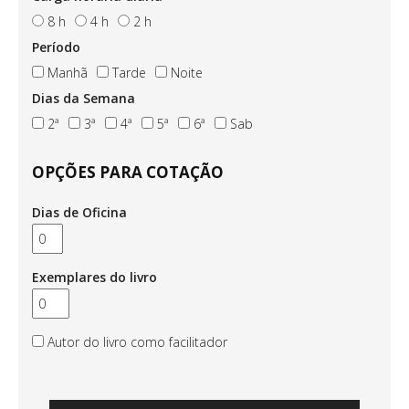
8 h
4 h
2 h
Período
Manhã
Tarde
Noite
Dias da Semana
2ª
3ª
4ª
5ª
6ª
Sab
OPÇÕES PARA COTAÇÃO
Dias de Oficina
Exemplares do livro
Autor do livro como facilitador