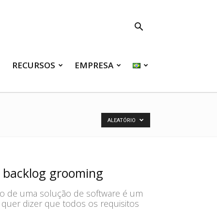
RECURSOS
EMPRESA
ALEATÓRIO
o backlog grooming
to de uma solução de software é um
o quer dizer que todos os requisitos