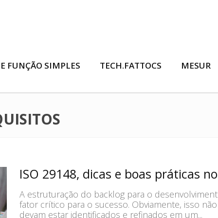
E FUNÇÃO SIMPLES
TECH.FATTOCS
MESUR
UISITOS
ISO 29148, dicas e boas práticas n
A estruturação do backlog para o desenvolvimen
fator crítico para o sucesso. Obviamente, isso nã
devam estar identificados e refinados em um...