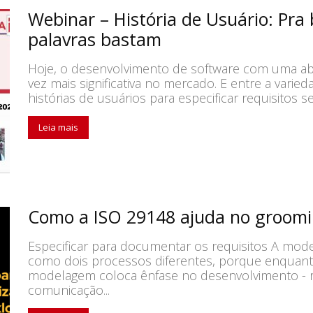
Webinar – História de Usuário: Pr
palavras bastam
Hoje, o desenvolvimento de software com uma ab
vez mais significativa no mercado. E entre a varied
histórias de usuários para especificar requisitos
Leia mais
Como a ISO 29148 ajuda no groomi
Especificar para documentar os requisitos A mode
como dois processos diferentes, porque enquan
modelagem coloca ênfase no desenvolvimento - re
comunicação...