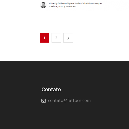
1
2
Contato
contato@fattocs.com