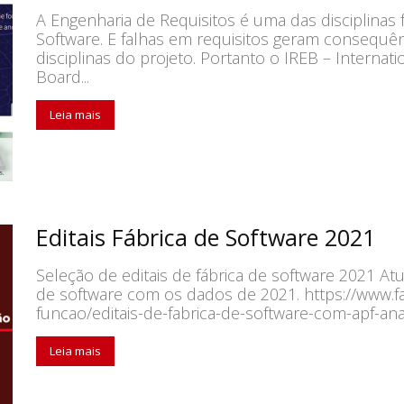
A Engenharia de Requisitos é uma das disciplinas
Software. E falhas em requisitos geram consequê
disciplinas do projeto. Portanto o IREB – Interna
Board...
Leia mais
Editais Fábrica de Software 2021
Seleção de editais de fábrica de software 2021 Atu
de software com os dados de 2021. https://www.f
funcao/editais-de-fabrica-de-software-com-apf-
Leia mais