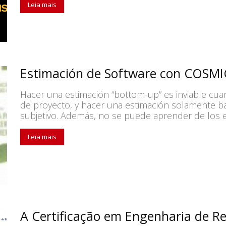
Leia mais
Estimación de Software con COSMI
Hacer una estimación “bottom-up” es inviable cua
de proyecto, y hacer una estimación solamente b
subjetivo. Además, no se puede aprender de los er
Leia mais
A Certificação em Engenharia de Re