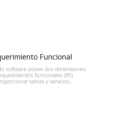
querimiento Funcional
odo software posee dos dimensiones
requerimientos funcionales (RF)
porcionar tareas y servicios...