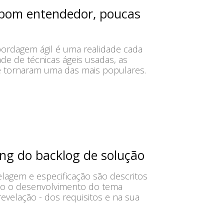
a bom entendedor, poucas
ordagem ágil é uma realidade cada
ade de técnicas ágeis usadas, as
 se tornaram uma das mais populares.
ng do backlog de solução
lagem e especificação são descritos
to o desenvolvimento do tema
velação - dos requisitos e na sua