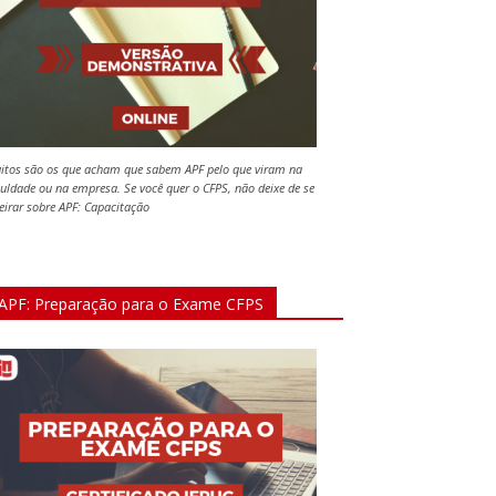
itos são os que acham que sabem APF pelo que viram na
culdade ou na empresa. Se você quer o CFPS, não deixe de se
teirar sobre APF: Capacitação
APF: Preparação para o Exame CFPS