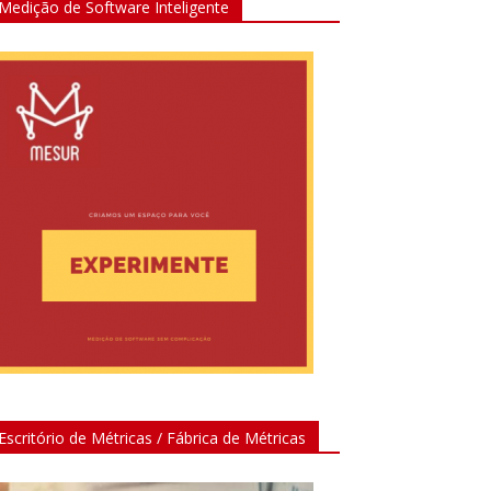
Medição de Software Inteligente
Escritório de Métricas / Fábrica de Métricas