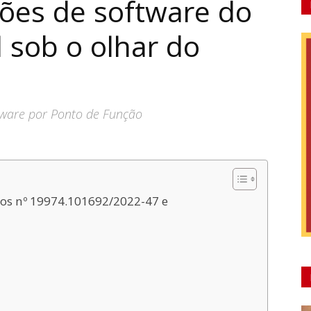
ões de software do
 sob o olhar do
ware por Ponto de Função
vos nº 19974.101692/2022-47 e