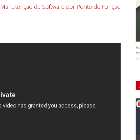
 Manutenção de Software por Ponto de Função
Mu
fa
in